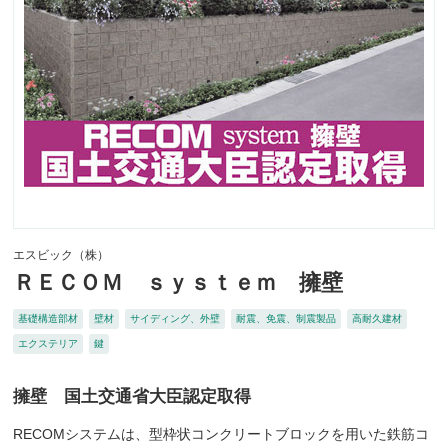
エスビック（株）
ＲＥＣＯＭ ｓｙｓｔｅｍ 擁壁
基礎構造部材
壁材
サイディング、外壁
耐震、免震、制震製品
高耐久建材
エクステリア
鍵
擁壁 国土交通省大臣認定取得
RECOMシステムは、型枠状コンクリートブロックを用いた鉄筋コ